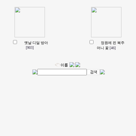
옛날 디딜 방아
정원에 핀 복주
[903]
머니 꽃
[46]