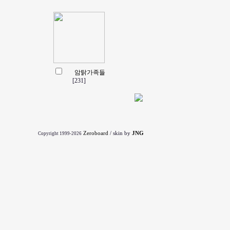
암탉가족들
[231]
Zeroboard
/ skin by
JNG
Copyright 1999-2026