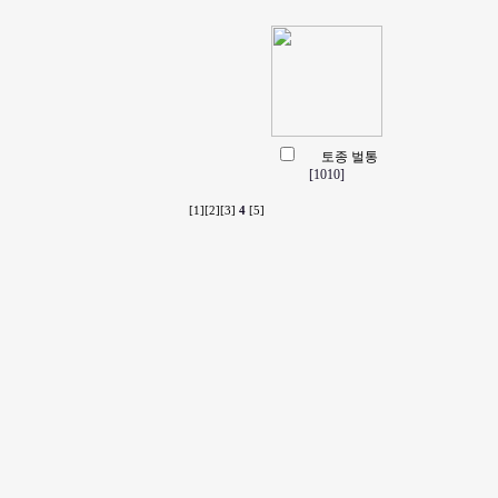
토종 벌통
[1010]
[1]
[2]
[3]
4
[5]