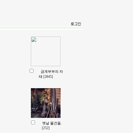
금계부부의 자
태
[2845]
옛날 물건들.
[252]