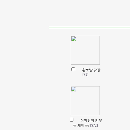
황토방 닭장
[71]
어미닭이 키우
는 새끼는?
[972]