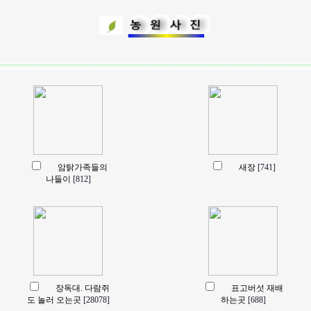
암탉가족들의
새장
[741]
나들이
[812]
장독대. 다람쥐
표고버섯 재배
도 놀러 오는곳
[28078]
하는곳
[688]