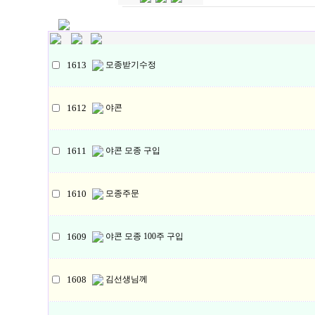
1613
모종받기수정
1612
야콘
1611
야콘 모종 구입
1610
모종주문
1609
야콘 모종 100주 구입
1608
김선생님께