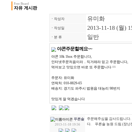
Free Board
자유 게시판
유미화
ㆍ
작성자
2013-11-18 (월) 1
ㆍ
작성일
일반
ㆍ
분 류
야콘주문할께요~~
야콘 10k 1box 주문합니다,
인터넷주문처음이라 .. 직거래라 믿고 주문합니다,
먹어보고 맛있으면 바로 또 주문합니다 ^^
주문자: 유미화
연락처: 010-8829-65
배송지: 경기도 파주시 법원읍 대능리 98번지
맛있게 잘 먹겠습니다
주문해주심을 감사드립니다. 
푸른솔
다. 푸른솔 농원 드림.(장난
2013-11-18 19:56